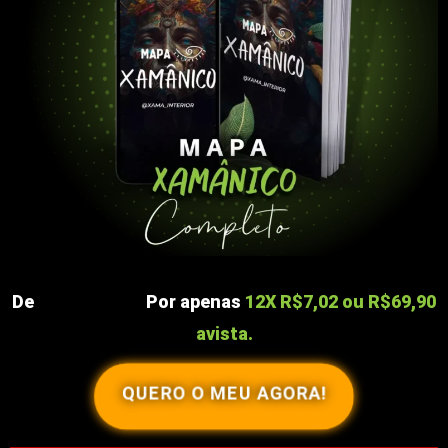
De
R$197,00
Por apenas
12X R$7,02 ou
R$69,90
avista.
QUERO O MEU AGORA!