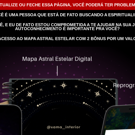
 ATUALIZE OU FECHE ESSA PÁGINA, VOCÊ PODERÁ TER PROBLE
CÊ É UMA PESSOA QUE ESTÁ DE FATO BUSCANDO A ESPIRITUA
CÊ, E EU DE FATO ESTOU COMPROMETIDA A TE AJUDAR NA SUA
AUTOCONHECIMENTO É IMPORTANTE PRA VOCÊ?
ACESSO AO MAPA ASTRAL ESTELAR COM 2 BÔNUS POR UM VALO