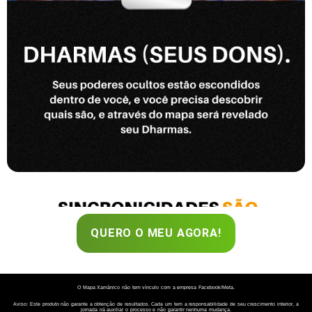
QUERO O MEU AGORA!
O Mapa Xamânico não tem vínculo com a empresa Facebook/Meta.
Aviso: Este produto não garante a obtenção de resultados. Cada um tem a responsabilidade de seu crescimento interior, a
jornada irá auxiliar o processo e não garantir nenhuma mudança.