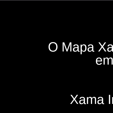
O Mapa Xa
em
Xama I