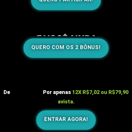
QUERO COM OS 2 BÔNUS!
De
R$197,00
Por apenas
12X R$7,02 ou
R$79,90
avista.
ENTRAR AGORA!